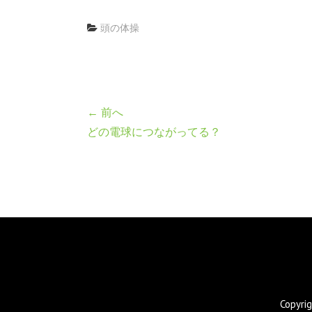
頭の体操
← 前へ
どの電球につながってる？
Copyr