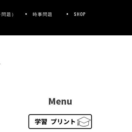
レ問題）
時事問題
SHOP
ト
Menu