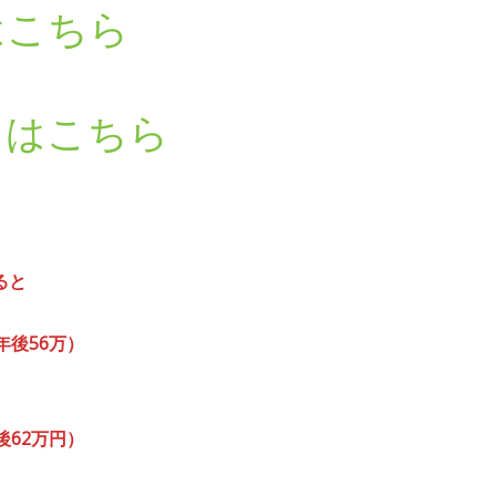
はこちら
るはこちら
ると
年後56万）
後62万円）