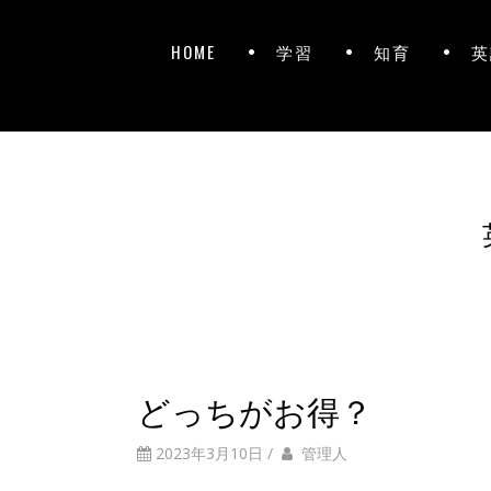
HOME
学習
知育
英
どっちがお得？
2023年3月10日
/
管理人