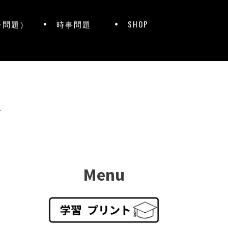
レ問題）
時事問題
SHOP
ト
Menu