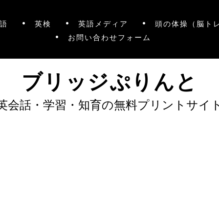
語
英検
英語メディア
頭の体操（脳ト
お問い合わせフォーム
ブリッジぷりんと
英会話・学習・知育の無料プリントサイ