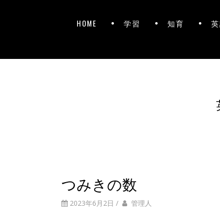
HOME
学習
知育
英
つみきの数
2023年6月2日
/
管理人