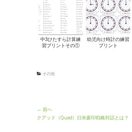
中3ひたすら計算練
幼児向け時計の練習
習プリントその①
プリント
その他
← 前へ
クアッド（Quad）日米豪印戦略対話とは？