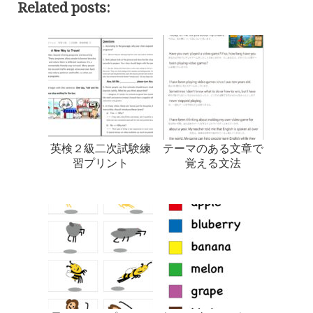
Related posts:
英検２級二次試験練
テーマのある文章で
習プリント
覚える文法