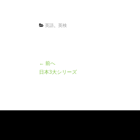
英語
、
英検
← 前へ
日本3大シリーズ