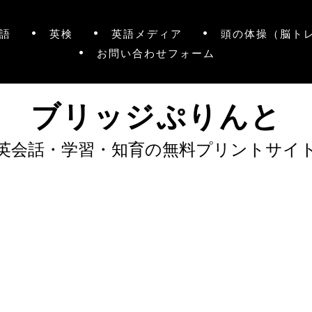
語
英検
英語メディア
頭の体操（脳ト
お問い合わせフォーム
ブリッジぷりんと
英会話・学習・知育の無料プリントサイ