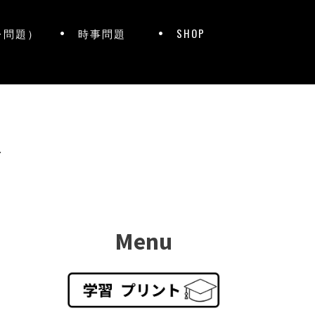
レ問題）
時事問題
SHOP
ト
Menu