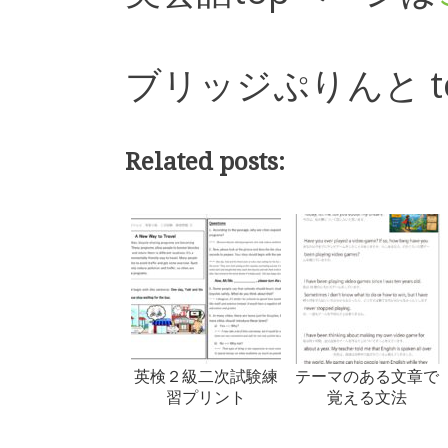
ブリッジぷりんと t
Related posts:
英検２級二次試験練
テーマのある文章で
習プリント
覚える文法