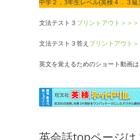
中学２，3年生レベル(英検４．３級
文法テスト３
プリントアウト＞＞＞
文法テスト３答え
プリントアウト＞
英文を覚えるためのショート動画は
英会話topページは