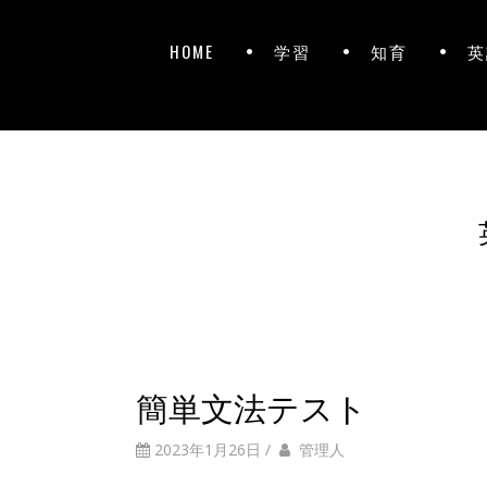
HOME
学習
知育
英
簡単文法テスト
2023年1月26日
/
管理人