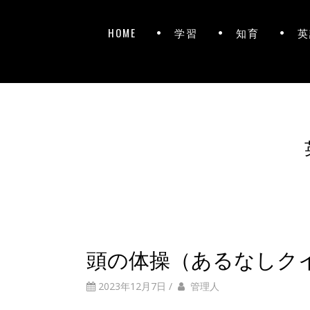
HOME
学習
知育
英
頭の体操（あるなしク
2023年12月7日
/
管理人