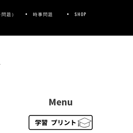
レ問題）
時事問題
SHOP
ト
Menu