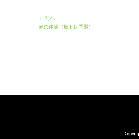
← 前へ
頭の体操（脳トレ問題）
Copyr