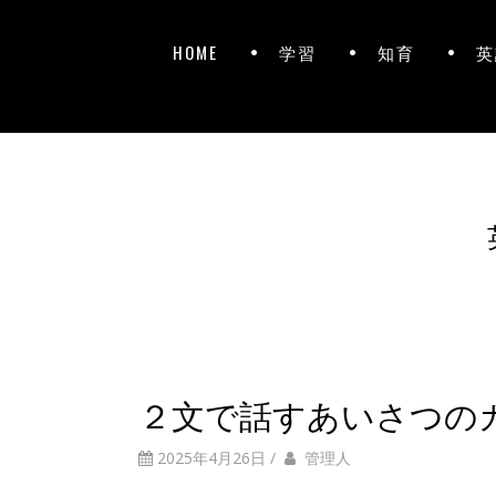
HOME
学習
知育
英
２文で話すあいさつの
2025年4月26日
/
管理人