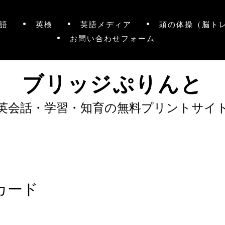
語
英検
英語メディア
頭の体操（脳ト
お問い合わせフォーム
ブリッジぷりんと
英会話・学習・知育の無料プリントサイ
カード