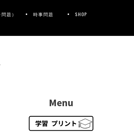
レ問題）
時事問題
SHOP
ト
Menu