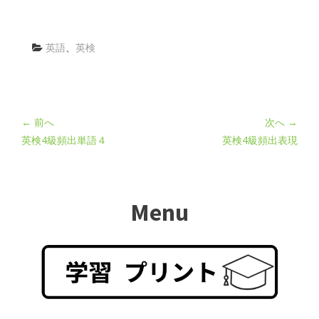
英語
、
英検
← 前へ
次へ →
英検4級頻出単語４
英検4級頻出表現
Menu