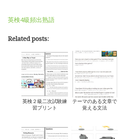
英検4級頻出熟語
Related posts:
英検２級二次試験練
テーマのある文章で
習プリント
覚える文法