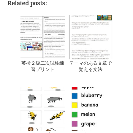
Related posts:
英検２級二次試験練
テーマのある文章で
習プリント
覚える文法