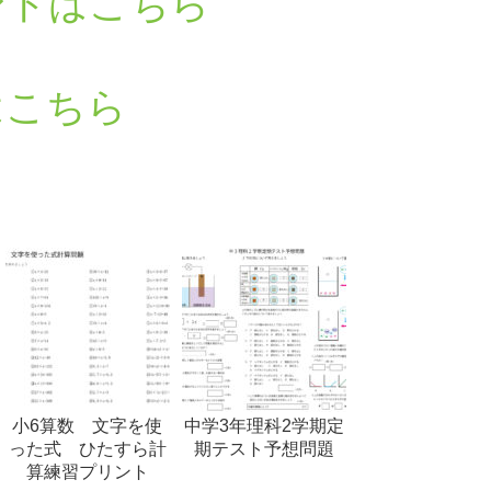
ントはこちら
はこちら
小6算数 文字を使
中学3年理科2学期定
った式 ひたすら計
期テスト予想問題
算練習プリント