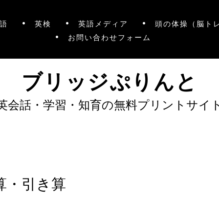
語
英検
英語メディア
頭の体操（脳ト
お問い合わせフォーム
ブリッジぷりんと
英会話・学習・知育の無料プリントサイ
算・引き算