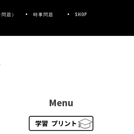
レ問題）
時事問題
SHOP
ト
Menu