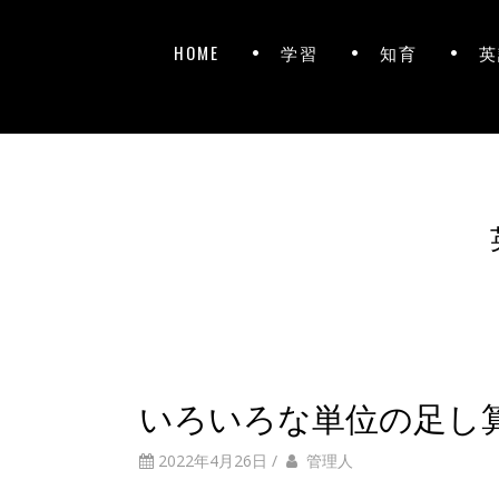
HOME
学習
知育
英
いろいろな単位の足し
2022年4月26日
/
管理人