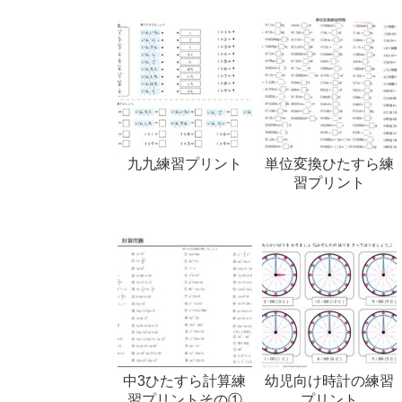
九九練習プリント
単位変換ひたすら練
習プリント
中3ひたすら計算練
幼児向け時計の練習
習プリントその①
プリント