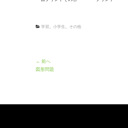
学習
、
小学生
、
その他
← 前へ
図形問題