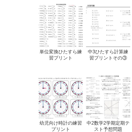
単位変換ひたすら練
中3ひたすら計算練
習プリント
習プリントその③
幼児向け時計の練習
中2数学2学期定期テ
プリント
スト予想問題