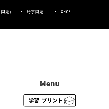
レ問題）
時事問題
SHOP
ト
Menu