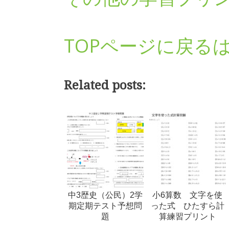
TOPページに戻る
Related posts:
中3歴史（公民）2学
小6算数 文字を使
期定期テスト予想問
った式 ひたすら計
題
算練習プリント