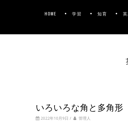
HOME
学習
知育
英
いろいろな角と多角形
2022年10月9日
/
管理人