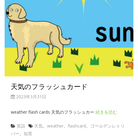
天気のフラッシュカード
2023年3月31日
weather flash cards 天気のフラッシュカー
続きを読む
英語
天気
、
weather
、
flashcard
、
ゴールデンレトリ
バー
、
知育