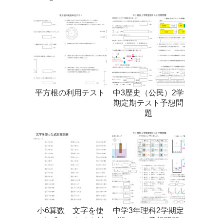
平方根の利用テスト
中3歴史（公民）2学
期定期テスト予想問
題
小6算数 文字を使
中学3年理科2学期定