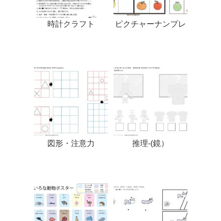
時計クラフト
ピクチャーナンプレ
図形・注意力
推理-(鏡）