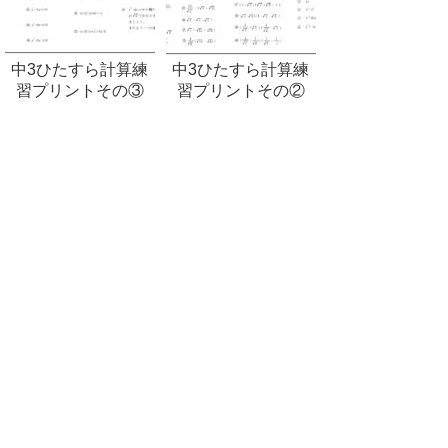
中3ひたすら計算練
中3ひたすら計算練
習プリントその③
習プリントその②