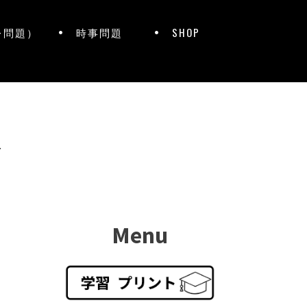
レ問題）
時事問題
SHOP
ト
Menu