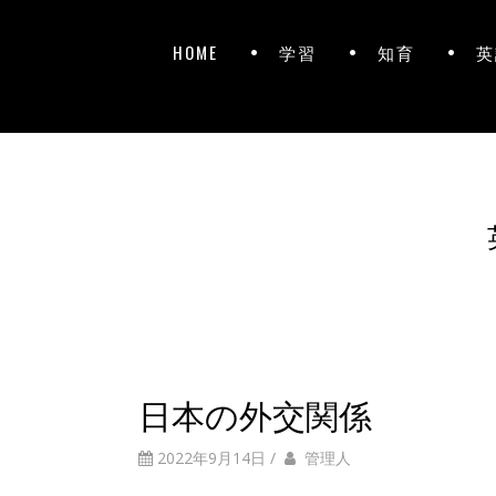
HOME
学習
知育
英
日本の外交関係
2022年9月14日
/
管理人