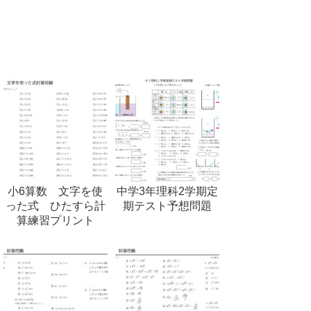
小6算数 文字を使
中学3年理科2学期定
った式 ひたすら計
期テスト予想問題
算練習プリント