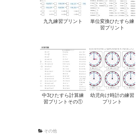
九九練習プリント
単位変換ひたすら練
習プリント
中3ひたすら計算練
幼児向け時計の練習
習プリントその①
プリント
その他