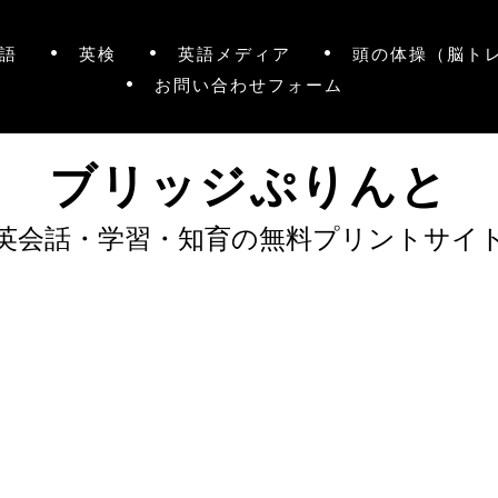
語
英検
英語メディア
頭の体操（脳ト
お問い合わせフォーム
ブリッジぷりんと
英会話・学習・知育の無料プリントサイ