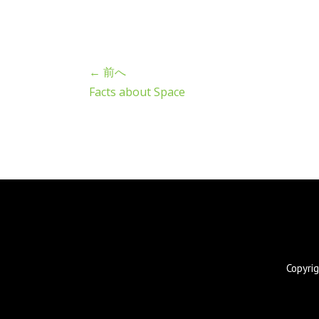
← 前へ
Facts about Space
Copyr