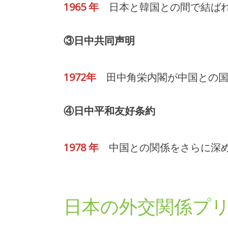
1965 年
日本と韓国との間で結ばれ
③日中共同声明
1972年
田中角栄内閣が中国との国
④日中平和友好条約
1978 年
中国との関係をさらに深
日本の外交関係プ