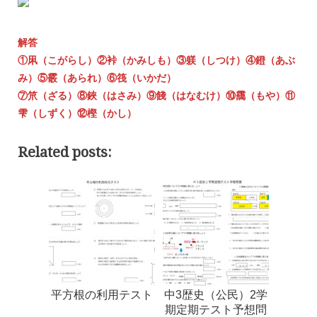
解答
①凩（こがらし）②裃（かみしも）③躾（しつけ）④鐙（あぶ
み）⑤霰（あられ）⑥筏（いかだ）
⑦笊（ざる）⑧鋏（はさみ）⑨餞（はなむけ）⑩靄（もや）⑪
雫（しずく）⑫樫（かし）
Related posts:
平方根の利用テスト
中3歴史（公民）2学
期定期テスト予想問