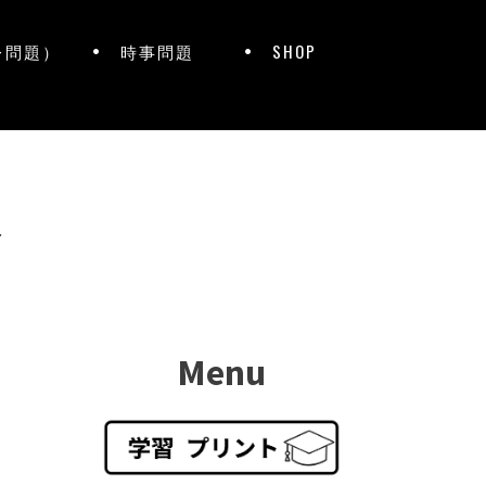
レ問題）
時事問題
SHOP
ト
Menu