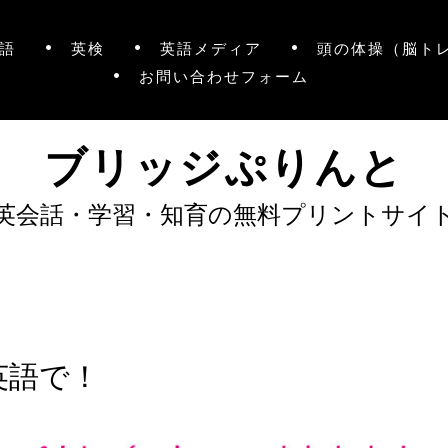
語
英検
英語メディア
頭の体操（脳ト
お問い合わせフォーム
ブリッジぷりんと
英会話・学習・知育の無料プリントサイ
英語で！