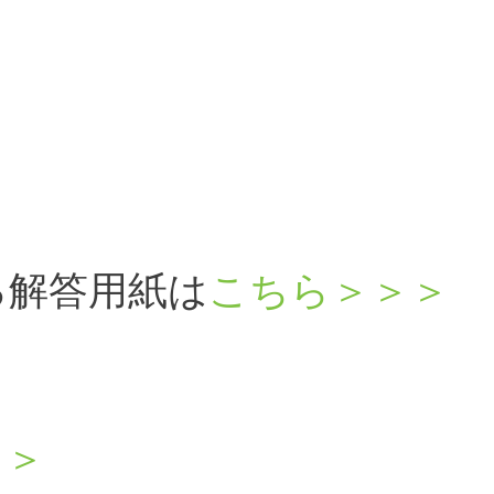
る解答用紙は
こちら＞＞＞
＞＞