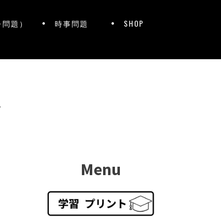
レ問題）
時事問題
SHOP
ト
Menu