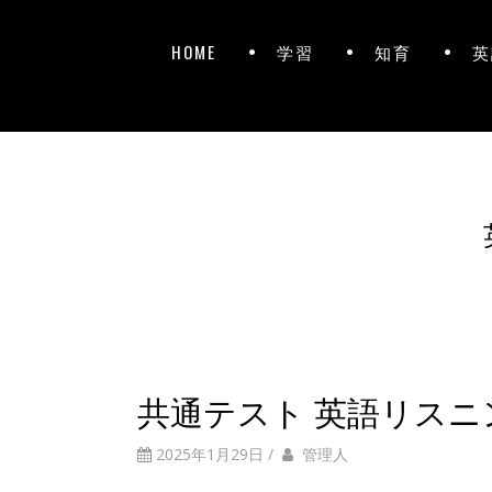
HOME
学習
知育
英
共通テスト 英語リスニン
2025年1月29日
/
管理人