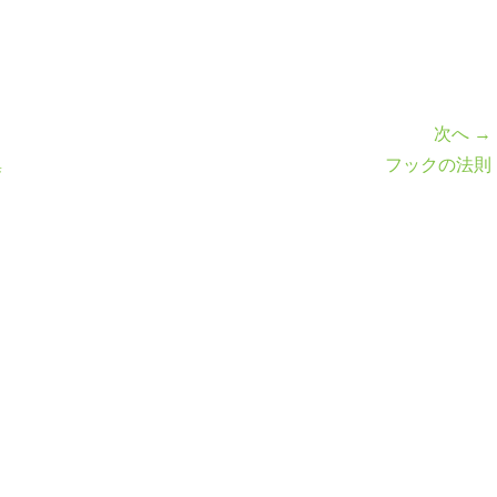
次へ →
集
フックの法則