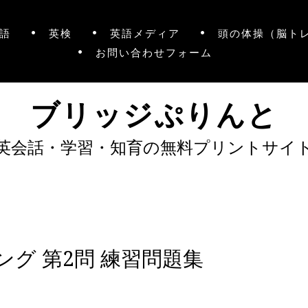
語
英検
英語メディア
頭の体操（脳ト
お問い合わせフォーム
ブリッジぷりんと
英会話・学習・知育の無料プリントサイ
グ 第2問 練習問題集