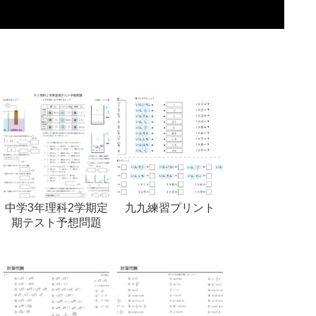
中学3年理科2学期定
九九練習プリント
期テスト予想問題