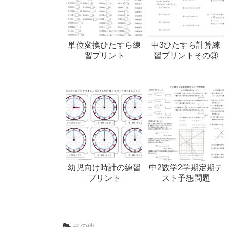
単位変換ひたすら練
中3ひたすら計算練
習プリント
習プリントその③
幼児向け時計の練習
中2数学2学期定期テ
プリント
スト予想問題
その他