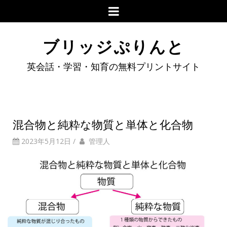
ブリッジぷりんと
英会話・学習・知育の無料プリントサイト
混合物と純粋な物質と単体と化合物
2023年5月12日
/
管理人