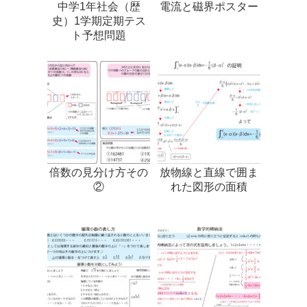
中学1年社会（歴
電流と磁界ポスター
史）1学期定期テス
ト予想問題
倍数の見分け方その
放物線と直線で囲ま
②
れた図形の面積