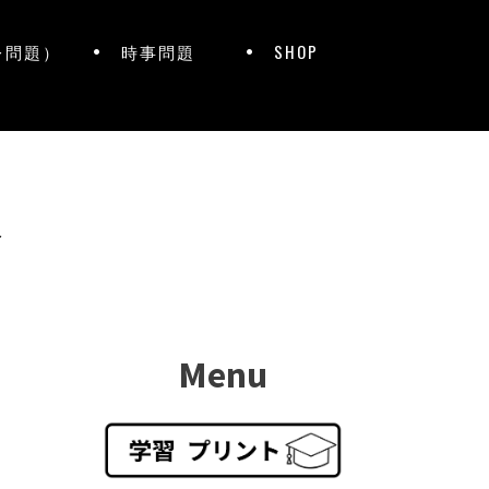
レ問題）
時事問題
SHOP
ト
Menu