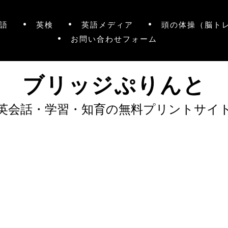
語
英検
英語メディア
頭の体操（脳ト
お問い合わせフォーム
ブリッジぷりんと
英会話・学習・知育の無料プリントサイ