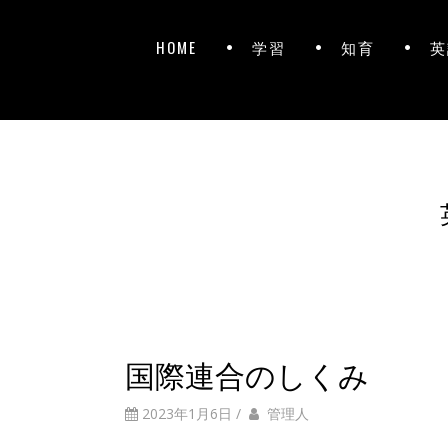
HOME
学習
知育
英
国際連合のしくみ
2023年1月6日
/
管理人