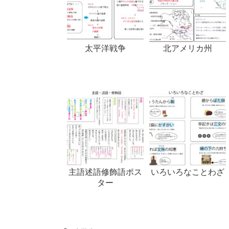
太平洋戦争
北アメリカ州
主語述語修飾語ポス
いろいろなことわざ
ター