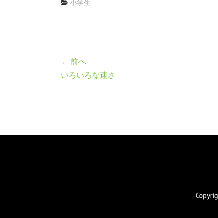
小学生
← 前へ
いろいろな速さ
Copyr