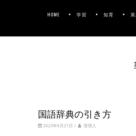
HOME
学習
知育
英
国語辞典の引き方
2023年6月21日
/
管理人