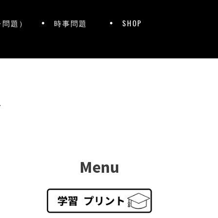
レ問題）
時事問題
SHOP
ト
Menu