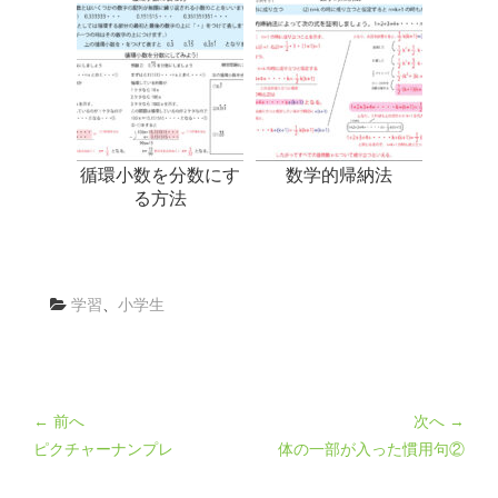
循環小数を分数にす
数学的帰納法
る方法
学習
、
小学生
← 前へ
次へ →
ピクチャーナンプレ
体の一部が入った慣用句②