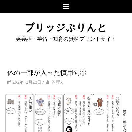
ブリッジぷりんと
英会話・学習・知育の無料プリントサイト
体の一部が入った慣用句①
2024年2月20日
/
管理人