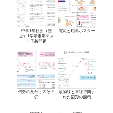
中学1年社会（歴
電流と磁界ポスター
史）1学期定期テス
ト予想問題
倍数の見分け方その
放物線と直線で囲ま
②
れた図形の面積