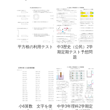
平方根の利用テスト
中3歴史（公民）2学
期定期テスト予想問
題
小6算数 文字を使
中学3年理科2学期定