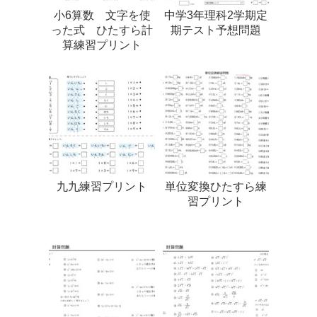
小6算数 文字を使
中学3年理科2学期定
った式 ひたすら計
期テスト予想問題
算練習プリント
九九練習プリント
単位変換ひたすら練
習プリント