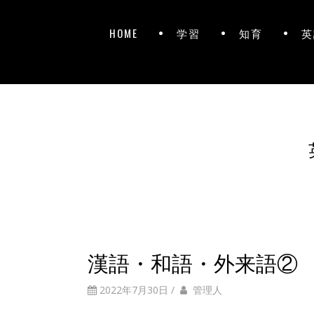
HOME
学習
知育
英
漢語・和語・外来語②
2022年7月30日
/
管理人