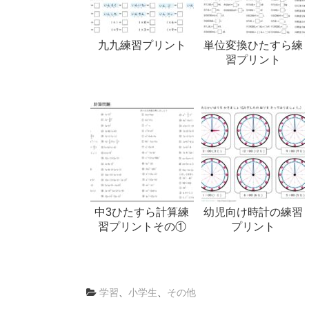
九九練習プリント
単位変換ひたすら練
習プリント
中3ひたすら計算練
幼児向け時計の練習
習プリントその①
プリント
学習
、
小学生
、
その他