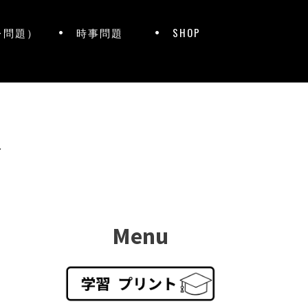
レ問題）
時事問題
SHOP
ト
Menu