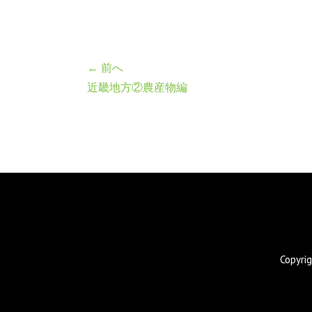
← 前へ
近畿地方②農産物編
Copyr