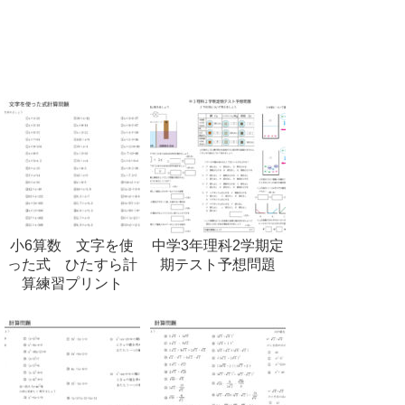
小6算数 文字を使
中学3年理科2学期定
った式 ひたすら計
期テスト予想問題
算練習プリント