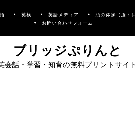
語
英検
英語メディア
頭の体操（脳ト
お問い合わせフォーム
ブリッジぷりんと
英会話・学習・知育の無料プリントサイ