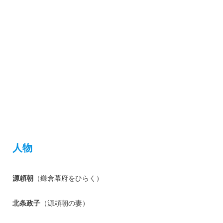
人物
源頼朝
（鎌倉幕府をひらく）
北条政子
（源頼朝の妻）