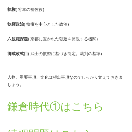
執権
( 将軍の補佐役)
執権政治
( 執権を中心とした政治)
六波羅探題
( 京都に置かれた朝廷を監視する機関)
御成敗式目
( 武士の慣習に基づき制定。裁判の基準)
人物、重要事項、文化は頻出事項なのでしっかり覚えておきま
しょう。
鎌倉時代①はこちら