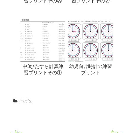
習プリントその③
習プリントその②
中3ひたすら計算練
幼児向け時計の練習
習プリントその①
プリント
その他
← 前へ
次へ →