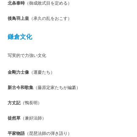
北条泰時
（御成敗式目を定める）
後鳥羽上皇
（承久の乱をおこす）
鎌倉文化
写実的で力強い文化
金剛力士像
（運慶たち）
新古今和歌集
（藤原定家たちが編纂）
方丈記
（鴨長明）
徒然草
（兼好法師）
平家物語
（琵琶法師の弾き語り）