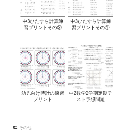
中3ひたすら計算練
中3ひたすら計算練
習プリントその②
習プリントその①
幼児向け時計の練習
中2数学2学期定期テ
プリント
スト予想問題
その他