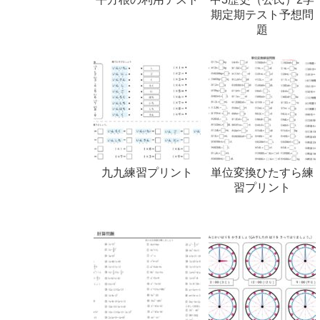
期定期テスト予想問
題
九九練習プリント
単位変換ひたすら練
習プリント