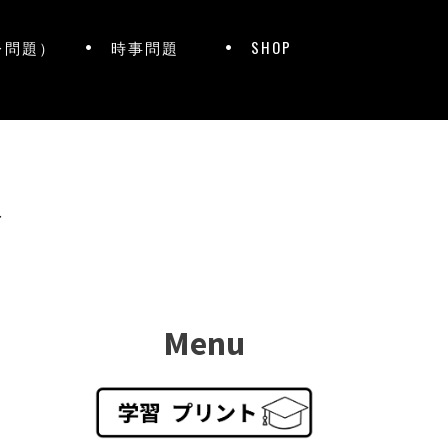
レ問題）
時事問題
SHOP
ト
Menu