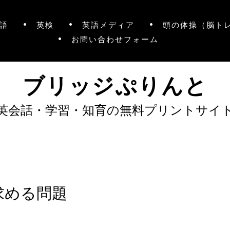
語
英検
英語メディア
頭の体操（脳ト
お問い合わせフォーム
ブリッジぷりんと
英会話・学習・知育の無料プリントサイ
求める問題