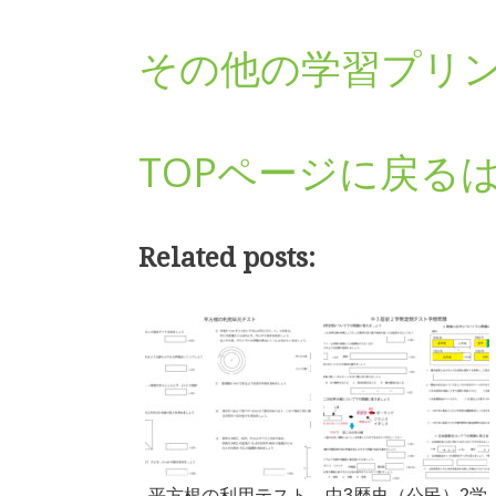
その他の学習プリ
TOPページに戻る
Related posts:
平方根の利用テスト
中3歴史（公民）2学