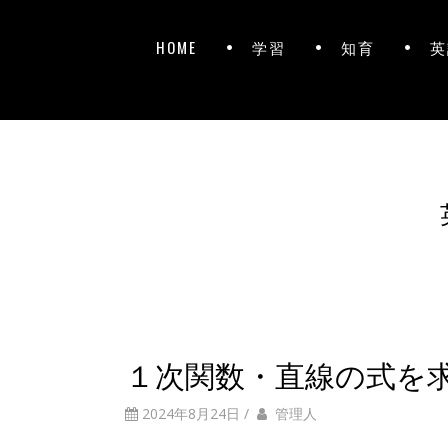
HOME
学習
知育
英
１次関数・直線の式を
2024年8月24日
/
管理人