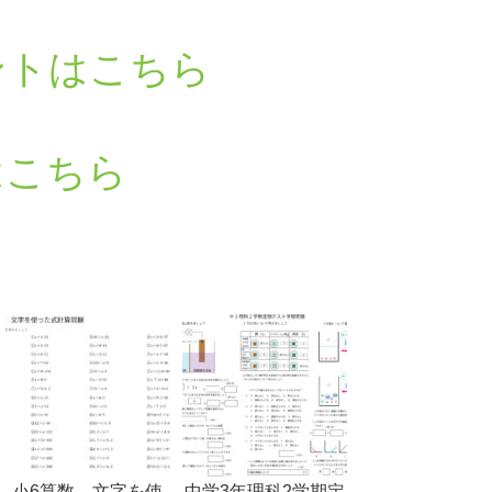
ントはこちら
はこちら
小6算数 文字を使
中学3年理科2学期定