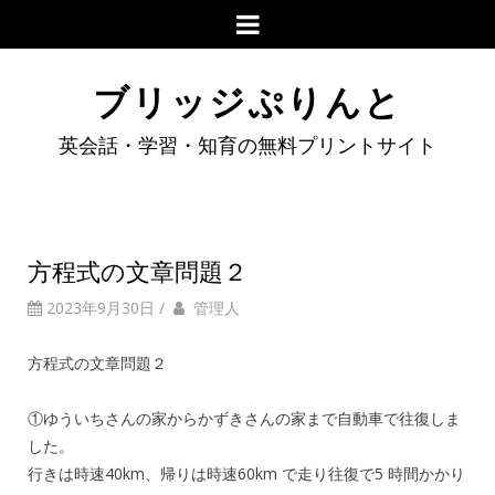
ブリッジぷりんと
英会話・学習・知育の無料プリントサイト
方程式の文章問題２
2023年9月30日
/
管理人
方程式の文章問題２
①ゆういちさんの家からかずきさんの家まで自動車で往復しま
した。
行きは時速40km、帰りは時速60km で走り往復で5 時間かかり