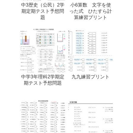
中3歴史（公民）2学
小6算数 文字を使
期定期テスト予想問
った式 ひたすら計
題
算練習プリント
中学3年理科2学期定
九九練習プリント
期テスト予想問題