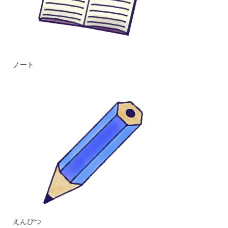
ノート
えんぴつ