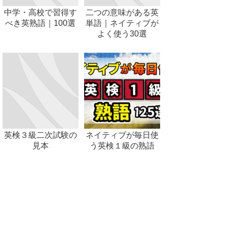
中学・高校で習得す
二つの意味がある英
べき英熟語｜100選
単語｜ネイティブが
よく使う30選
英検３級二次試験の
ネイティブが毎日使
見本
う英検１級の熟語