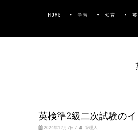
HOME
学習
知育
英
英検準2級二次試験の
2024年12月7日
/
管理人