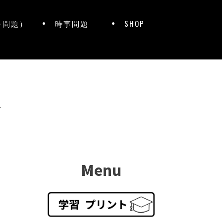
レ問題）
時事問題
SHOP
ト
Menu