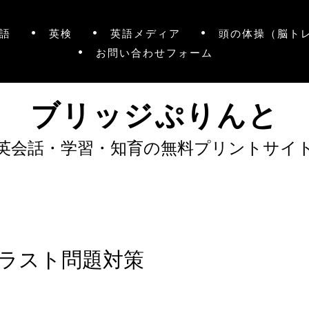
語
英検
英語メディア
頭の体操（脳ト
お問い合わせフォーム
ブリッジぷりんと
英会話・学習・知育の無料プリントサイ
イラスト問題対策