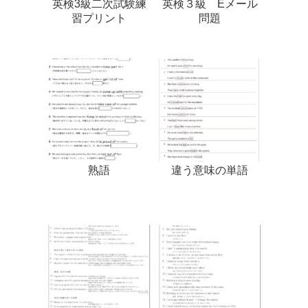
英検3級二次試験練
英検３級 Eメール
習プリント
問題
熟語
違う意味の単語