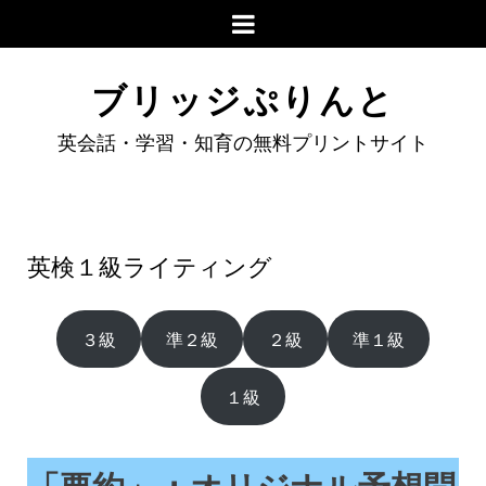
ブリッジぷりんと
英会話・学習・知育の無料プリントサイト
英検１級ライティング
３級
準２級
２級
準１級
１級