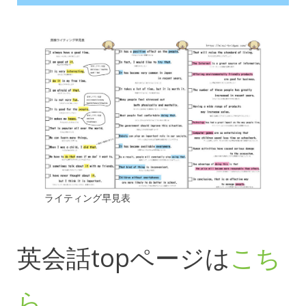
ライティング早見表
英会話topページは
こち
ら