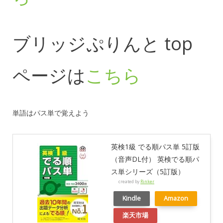
ブリッジぷりんと top
ページは
こちら
単語はパス単で覚えよう
英検1級 でる順パス単 5訂版
（音声DL付） 英検でる順パ
ス単シリーズ（5訂版）
created by
Rinker
Kindle
Amazon
楽天市場