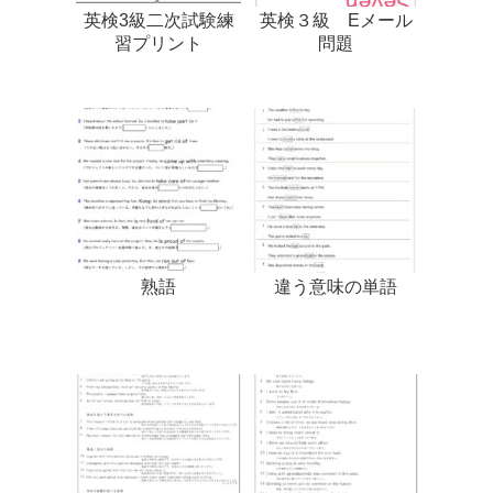
英検3級二次試験練
英検３級 Eメール
習プリント
問題
熟語
違う意味の単語