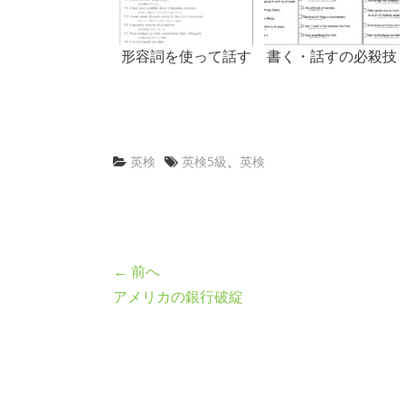
形容詞を使って話す
書く・話すの必殺技
英検
英検5級
、
英検
← 前へ
アメリカの銀行破綻