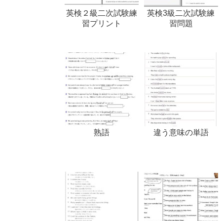
英検２級二次試験練
英検3級二次試験練
習プリント
習問題
熟語
違う意味の単語