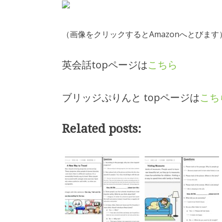
（画像をクリックするとAmazonへとびます
英会話topページは
こちら
ブリッジぷりんと topページは
こち
Related posts: