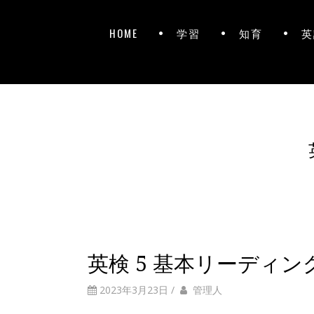
HOME
学習
知育
英
英検 5 基本リーディン
2023年3月23日
/
管理人