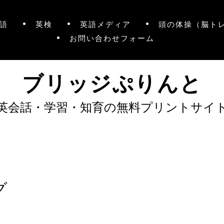
語
英検
英語メディア
頭の体操（脳ト
お問い合わせフォーム
ブリッジぷりんと
英会話・学習・知育の無料プリントサイ
グ