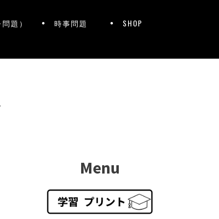
レ問題）
時事問題
SHOP
ト
Menu