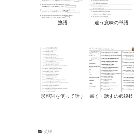
熟語
違う意味の単語
形容詞を使って話す
書く・話すの必殺技
英検