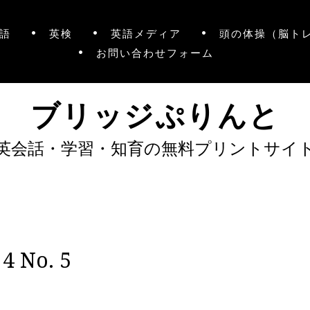
語
英検
英語メディア
頭の体操（脳ト
お問い合わせフォーム
ブリッジぷりんと
英会話・学習・知育の無料プリントサイ
No. 5