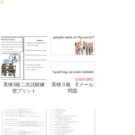
ら
英検3級二次試験練
英検３級 Eメール
習プリント
問題