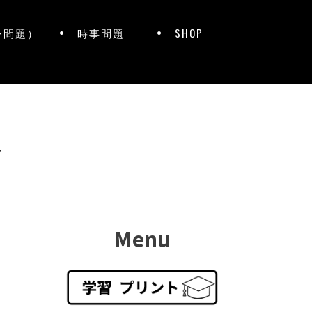
レ問題）
時事問題
SHOP
ト
Menu