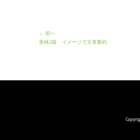
← 前へ
英検2級 イメージで文章要約
Copyr