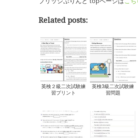
ブリッジぷりんと topページは
こち
Related posts:
英検２級二次試験練
英検3級二次試験練
習プリント
習問題