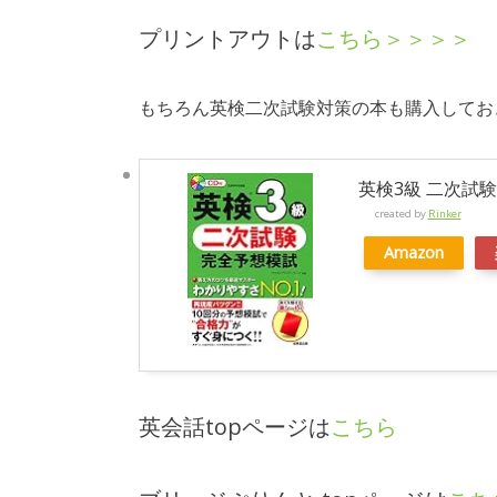
プリントアウトは
こちら＞＞＞＞
もちろん英検二次試験対策の本も購入してお
英検3級 二次試
created by
Rinker
Amazon
英会話topページは
こちら