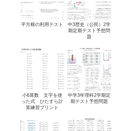
平方根の利用テスト
中3歴史（公民）2学
期定期テスト予想問
題
小6算数 文字を使
中学3年理科2学期定
った式 ひたすら計
期テスト予想問題
算練習プリント