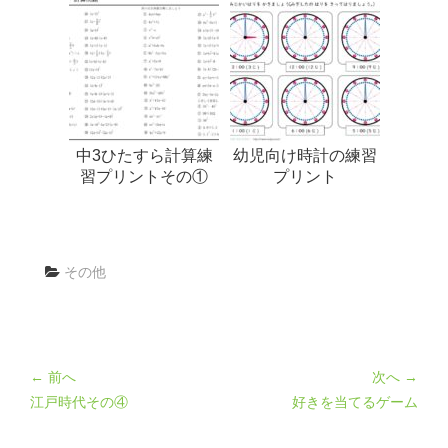
中3ひたすら計算練
幼児向け時計の練習
習プリントその①
プリント
その他
← 前へ
次へ →
江戸時代その④
好きを当てるゲーム