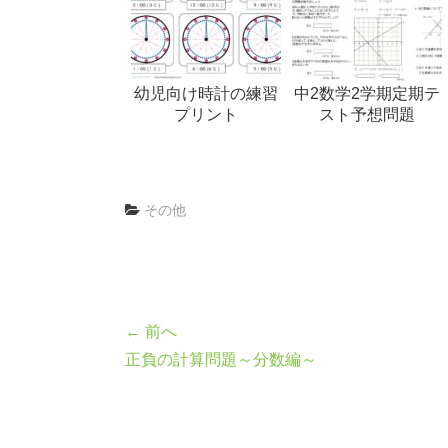
幼児向け時計の練習
中2数学2学期定期テ
プリント
スト予想問題
その他
← 前へ
正負の計算問題～分数編～