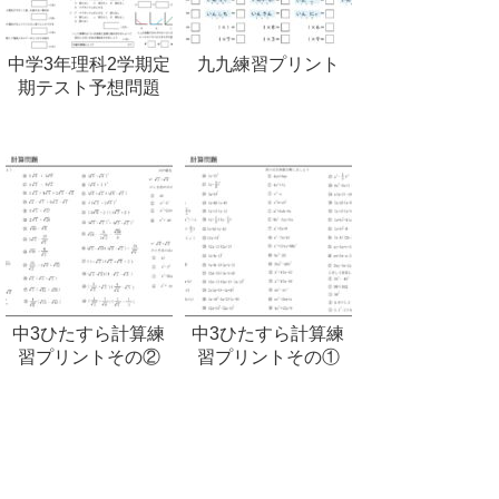
中学3年理科2学期定
九九練習プリント
期テスト予想問題
中3ひたすら計算練
中3ひたすら計算練
習プリントその②
習プリントその①