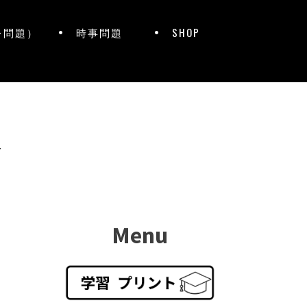
レ問題）
時事問題
SHOP
ト
Menu