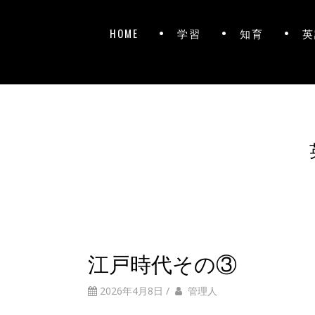
HOME
学習
知育
英
江戸時代その③
2026年4月8日
/
管理人