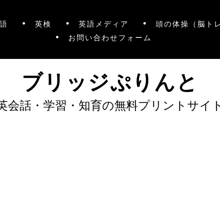
語
英検
英語メディア
頭の体操（脳ト
お問い合わせフォーム
ブリッジぷりんと
英会話・学習・知育の無料プリントサイ