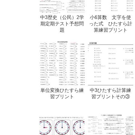
中3歴史（公民）2学
小6算数 文字を使
期定期テスト予想問
った式 ひたすら計
題
算練習プリント
単位変換ひたすら練
中3ひたすら計算練
習プリント
習プリントその③