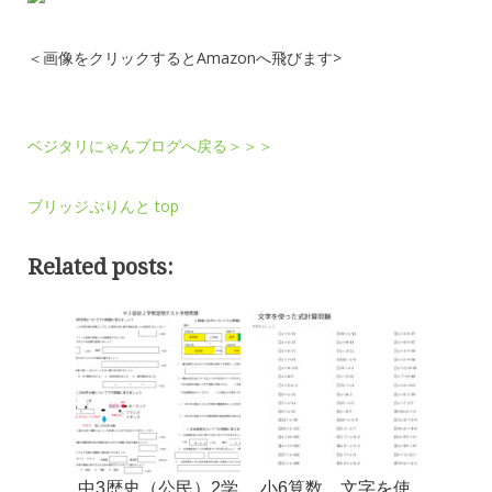
＜画像をクリックするとAmazonへ飛びます>
ベジタリにゃんブログへ戻る＞＞＞
ブリッジぷりんと top
Related posts:
中3歴史（公民）2学
小6算数 文字を使