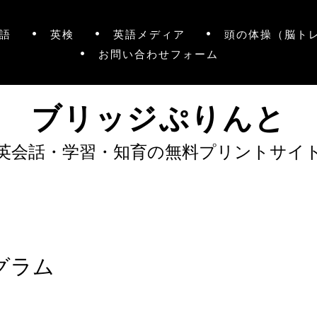
語
英検
英語メディア
頭の体操（脳ト
お問い合わせフォーム
ブリッジぷりんと
英会話・学習・知育の無料プリントサイ
グラム