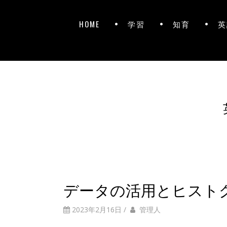
HOME
学習
知育
英
データの活用とヒスト
2023年2月16日
/
管理人