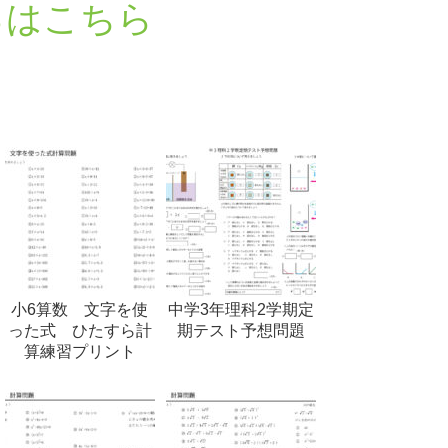
るはこちら
小6算数 文字を使
中学3年理科2学期定
った式 ひたすら計
期テスト予想問題
算練習プリント