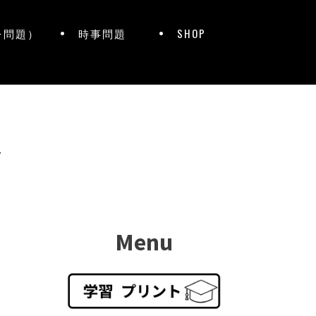
レ問題）
時事問題
SHOP
ト
Menu