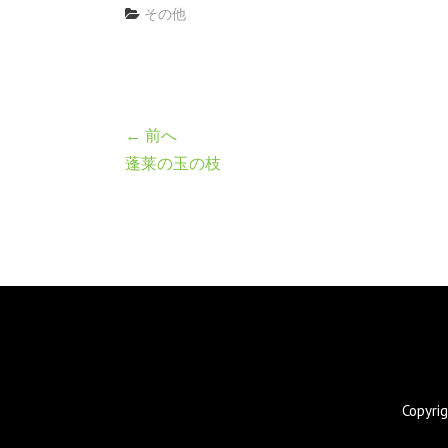
その他
← 前へ
蓬莱の玉の枝
Copyr