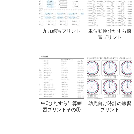
九九練習プリント
単位変換ひたすら練
習プリント
中3ひたすら計算練
幼児向け時計の練習
習プリントその①
プリント