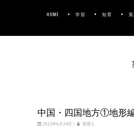
HOME
学習
知育
英
中国・四国地方①地形
2022年6月24日
/
管理人