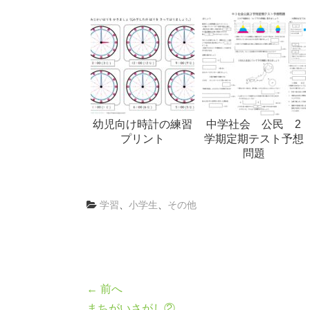
幼児向け時計の練習
中学社会 公民 2
プリント
学期定期テスト予想
問題
学習
、
小学生
、
その他
← 前へ
まちがいさがし②