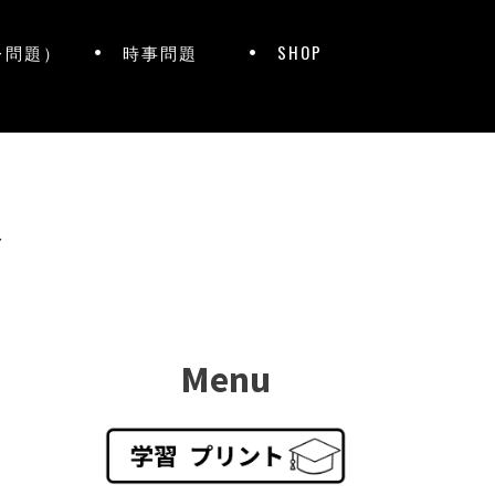
レ問題）
時事問題
SHOP
ト
Menu