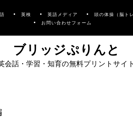
語
英検
英語メディア
頭の体操（脳ト
お問い合わせフォーム
ブリッジぷりんと
英会話・学習・知育の無料プリントサイ
編