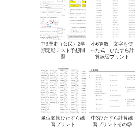
中3歴史（公民）2学
小6算数 文字を使
期定期テスト予想問
った式 ひたすら計
題
算練習プリント
単位変換ひたすら練
中3ひたすら計算練
習プリント
習プリントその③