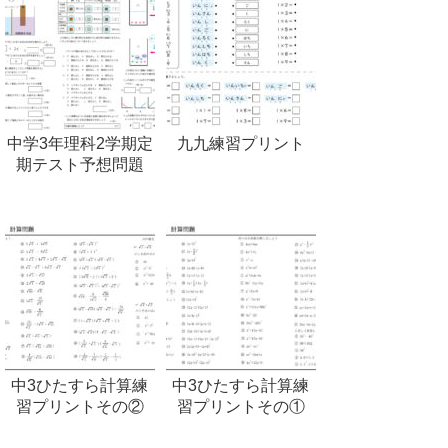
中学3年理科2学期定
九九練習プリント
期テスト予想問題
中3ひたすら計算練
中3ひたすら計算練
習プリントその②
習プリントその①