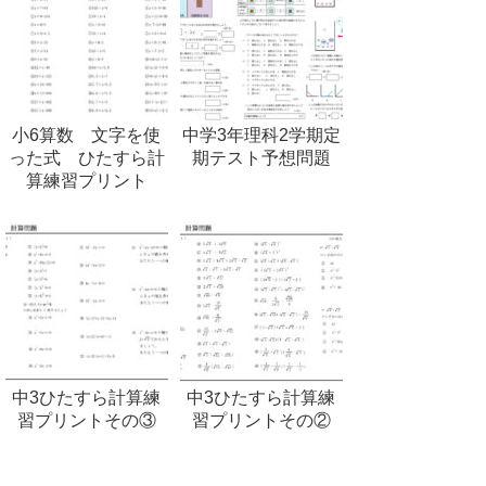
小6算数 文字を使
中学3年理科2学期定
った式 ひたすら計
期テスト予想問題
算練習プリント
中3ひたすら計算練
中3ひたすら計算練
習プリントその③
習プリントその②