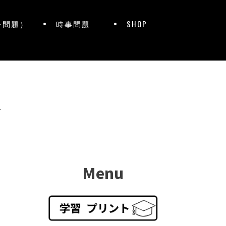
レ問題）
時事問題
SHOP
ト
Menu