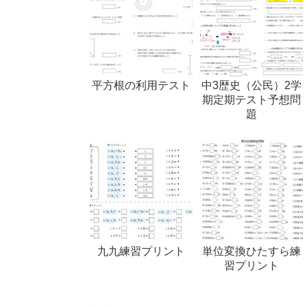
平方根の利用テスト
中3歴史（公民）2学
期定期テスト予想問
題
九九練習プリント
単位変換ひたすら練
習プリント