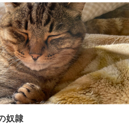
習慣の奴隷