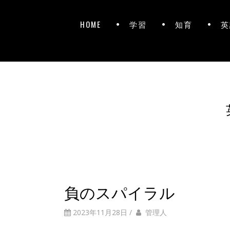
HOME
学習
知育
英
負のスパイラル
2023年11月28日
/
管理人