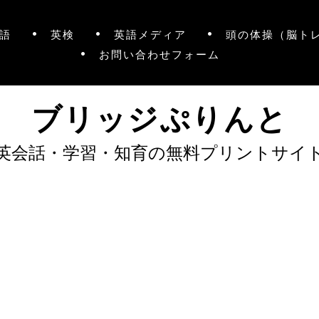
語
英検
英語メディア
頭の体操（脳ト
お問い合わせフォーム
ブリッジぷりんと
英会話・学習・知育の無料プリントサイ