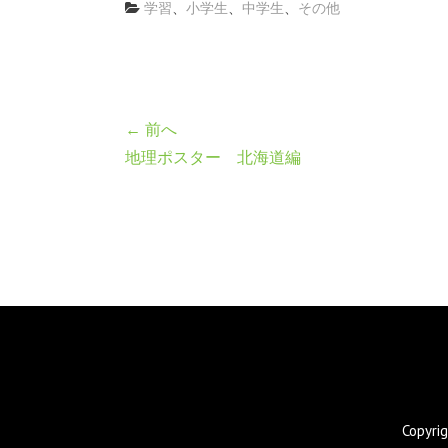
学習
、
小学生
、
中学生
、
その他
← 前へ
地理ポスター 北海道編
Copyr