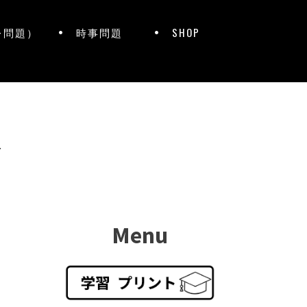
レ問題）
時事問題
SHOP
ト
Menu