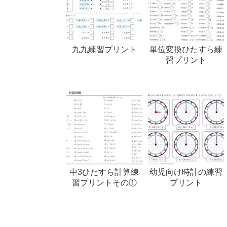
九九練習プリント
単位変換ひたすら練
習プリント
中3ひたすら計算練
幼児向け時計の練習
習プリントその①
プリント