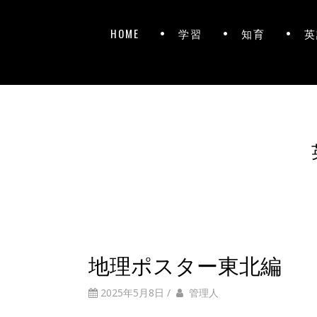
HOME
学習
知育
英
地理ポスター東北編
2025年5月8日
/
管理人