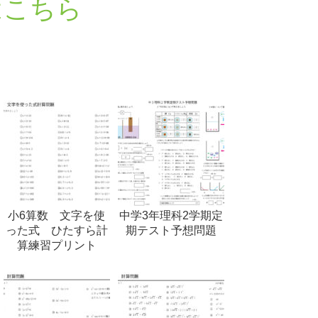
はこちら
小6算数 文字を使
中学3年理科2学期定
った式 ひたすら計
期テスト予想問題
算練習プリント