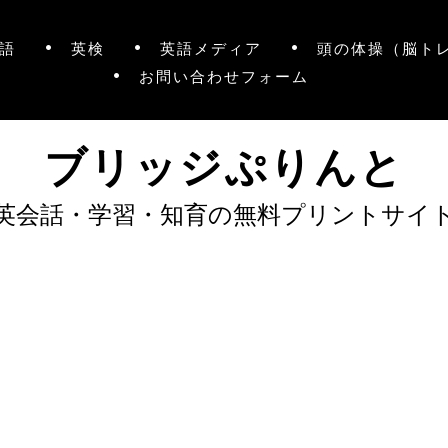
語
英検
英語メディア
頭の体操（脳ト
お問い合わせフォーム
ブリッジぷりんと
英会話・学習・知育の無料プリントサイ