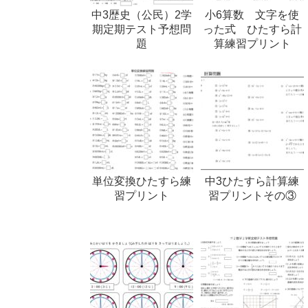
中3歴史（公民）2学
小6算数 文字を使
期定期テスト予想問
った式 ひたすら計
題
算練習プリント
単位変換ひたすら練
中3ひたすら計算練
習プリント
習プリントその③