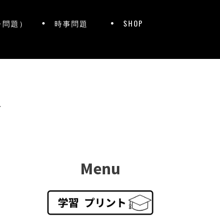
レ問題）
時事問題
SHOP
ト
Menu