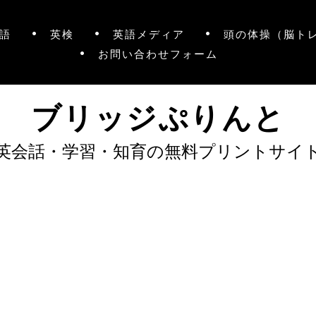
語
英検
英語メディア
頭の体操（脳ト
お問い合わせフォーム
ブリッジぷりんと
英会話・学習・知育の無料プリントサイ
）