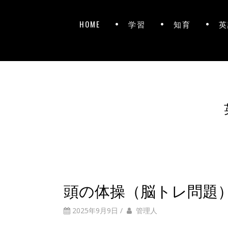
HOME
学習
知育
英
頭の体操（脳トレ問題
2025年9月9日
/
管理人