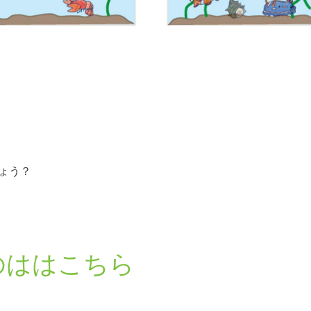
ょう？
のははこちら