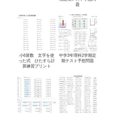
題
小6算数 文字を使
中学3年理科2学期定
った式 ひたすら計
期テスト予想問題
算練習プリント