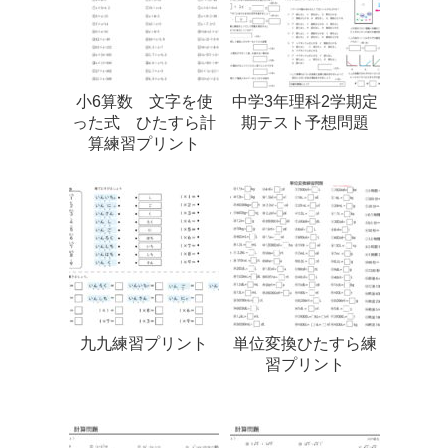
小6算数 文字を使
中学3年理科2学期定
った式 ひたすら計
期テスト予想問題
算練習プリント
九九練習プリント
単位変換ひたすら練
習プリント