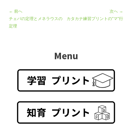
← 前へ
次へ →
チェバの定理とメネラウスの
カタカナ練習プリントの”マ”行
定理
Menu