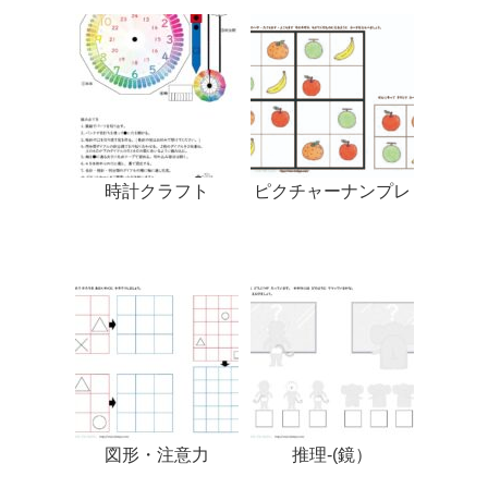
時計クラフト
ピクチャーナンプレ
図形・注意力
推理-(鏡）