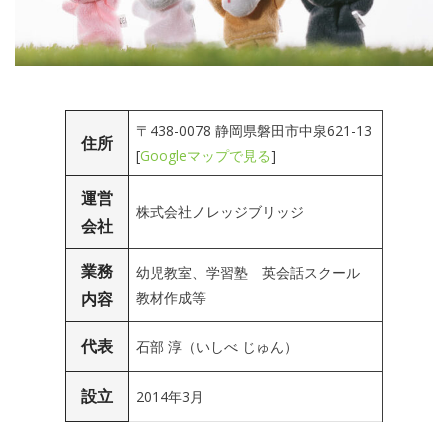
〒438-0078 静岡県磐田市中泉621-13
住所
[
Googleマップで見る
]
運営
株式会社ノレッジブリッジ
会社
業務
幼児教室、学習塾 英会話スクール
内容
教材作成等
代表
石部 淳（いしべ じゅん）
設立
2014年3月