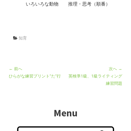
いろいろな動物
推理・思考（順番）
知育
← 前へ
次へ →
ひらがな練習プリント”た”行
英検準1級、1級ライティング
練習問題
Menu