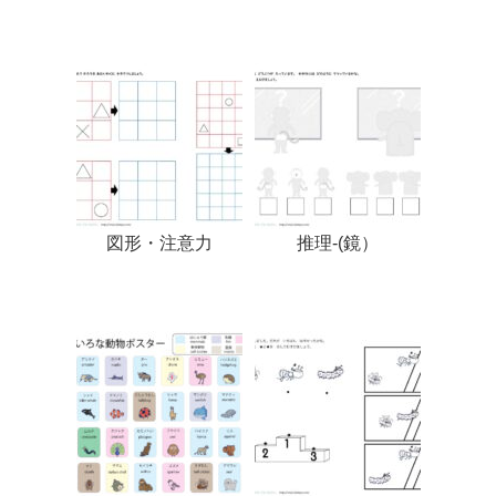
図形・注意力
推理-(鏡）