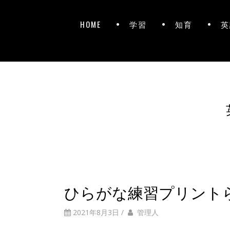
HOME
学習
知育
英
ひらがな練習プリント
2021年8月3日
/
管理人