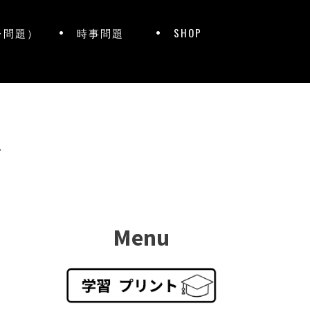
レ問題）
時事問題
SHOP
ト
Menu