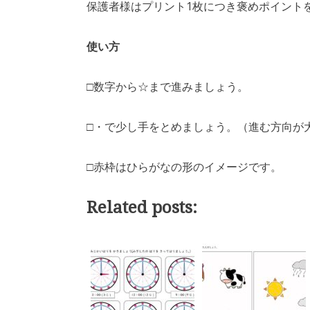
保護者様はプリント1枚につき褒めポイント
使い方
□数字から☆まで進みましょう。
□・で少し手をとめましょう。（進む方向が
□赤枠はひらがなの形のイメージです。
Related posts: