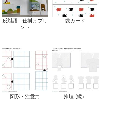
反対語 仕掛けプリ
数カード
ント
図形・注意力
推理-(鏡）